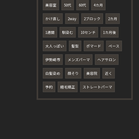
美容室
50代
60代
4カ月
かけ直し
2way
2ブロック
2カ月
1週間
馴染む
10センチ
1カ月後
大人っぽい
髪型
ポマード
ペース
伊勢崎市
メンズパーマ
ヘアサロン
白髪染め
顔そり
美容院
近く
予約
縮毛矯正
ストレートパーマ