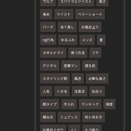
ウルフ
スパイラルツイスト
長さ
長め
ツイスト
ベリーショート
パーマ
当て直し
お風呂上り
ng行為
ゆるふわ
メンズ
夏
タオルドライ
保つ方法
フケ
デジタル
営業マン
寝る前
スタイリング剤
風呂
必要な長さ
人気
くせ毛
注意点
似合う
顔タイプ
手入れ
ランキング
頻度
頼み方
ニュアンス
何ヶ月おき
お風呂上がり
くし
エラ張り