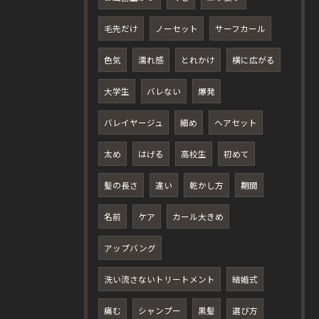
毛先だけ
ノーセット
サーフカール
色気
濡れ感
とれかけ
横に広がる
大学生
バレない
爆発
バレイヤージュ
細め
ヘアセット
太め
はげる
高校生
初めて
髪の長さ
違い
乾かし方
期間
名前
ケア
カール大きめ
アップバング
洗い流さないトリートメント
結婚式
痛む
シャンプー
黒髪
選び方