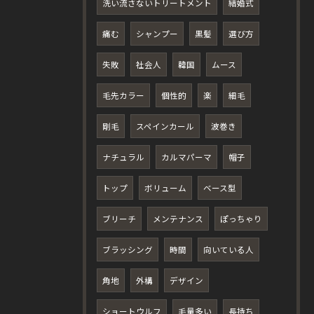
洗い流さないトリートメント
結婚式
痛む
シャンプー
黒髪
選び方
失敗
社会人
韓国
ムース
毛先カラー
個性的
楽
細毛
剛毛
スペインカール
波巻き
ナチュラル
カルマパーマ
帽子
トップ
ボリューム
ベース型
ブリーチ
メンテナンス
ぽっちゃり
ブラッシング
時間
向いている人
角地
外構
デザイン
ショートウルフ
毛量多い
長持ち