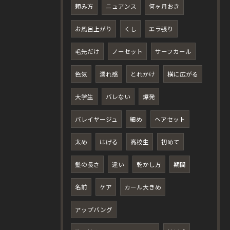
頼み方
ニュアンス
何ヶ月おき
お風呂上がり
くし
エラ張り
毛先だけ
ノーセット
サーフカール
色気
濡れ感
とれかけ
横に広がる
大学生
バレない
爆発
バレイヤージュ
細め
ヘアセット
太め
はげる
高校生
初めて
髪の長さ
違い
乾かし方
期間
名前
ケア
カール大きめ
アップバング