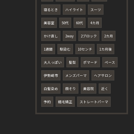
寝るとき
ハイライト
スーツ
美容室
50代
60代
4カ月
かけ直し
2way
2ブロック
2カ月
1週間
馴染む
10センチ
1カ月後
大人っぽい
髪型
ポマード
ペース
伊勢崎市
メンズパーマ
ヘアサロン
白髪染め
顔そり
美容院
近く
予約
縮毛矯正
ストレートパーマ