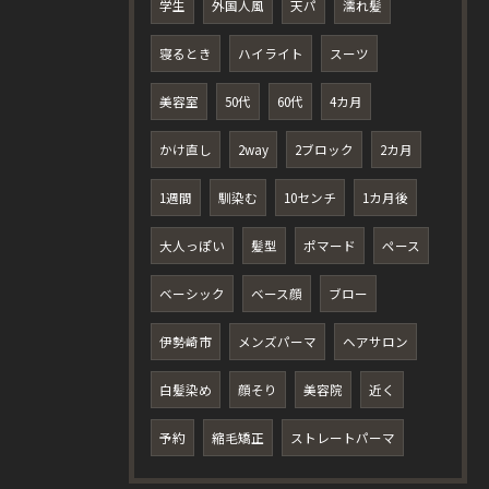
学生
外国人風
天パ
濡れ髪
寝るとき
ハイライト
スーツ
美容室
50代
60代
4カ月
かけ直し
2way
2ブロック
2カ月
1週間
馴染む
10センチ
1カ月後
大人っぽい
髪型
ポマード
ペース
ベーシック
ベース顔
ブロー
伊勢崎市
メンズパーマ
ヘアサロン
白髪染め
顔そり
美容院
近く
予約
縮毛矯正
ストレートパーマ