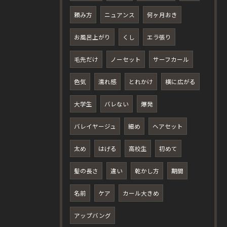
頼み方
ニュアンス
何ヶ月おき
お風呂上がり
くし
エラ張り
毛先だけ
ノーセット
サーフカール
色気
濡れ感
とれかけ
横に広がる
大学生
バレない
爆発
バレイヤージュ
細め
ヘアセット
太め
はげる
高校生
初めて
髪の長さ
違い
乾かし方
期間
名前
ケア
カール大きめ
アップバング