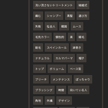
洗い流さないトリートメント
結婚式
痛む
シャンプー
黒髪
選び方
失敗
社会人
韓国
ムース
毛先カラー
個性的
楽
細毛
剛毛
スペインカール
波巻き
ナチュラル
カルマパーマ
帽子
トップ
ボリューム
ベース型
ブリーチ
メンテナンス
ぽっちゃり
ブラッシング
時間
向いている人
角地
外構
デザイン