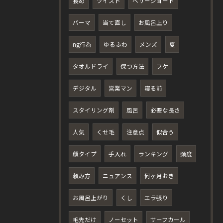
長め
ツイスト
ベリーショート
パーマ
当て直し
お風呂上り
ng行為
ゆるふわ
メンズ
夏
タオルドライ
保つ方法
フケ
デジタル
営業マン
寝る前
スタイリング剤
風呂
必要な長さ
人気
くせ毛
注意点
似合う
顔タイプ
手入れ
ランキング
頻度
頼み方
ニュアンス
何ヶ月おき
お風呂上がり
くし
エラ張り
毛先だけ
ノーセット
サーフカール