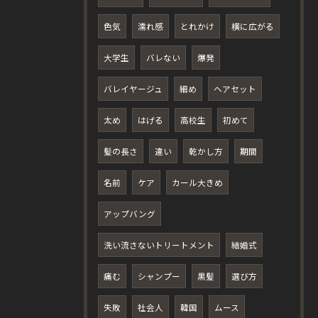
色気
濡れ感
とれかけ
横に広がる
大学生
バレない
爆発
バレイヤージュ
細め
ヘアセット
太め
はげる
高校生
初めて
髪の長さ
違い
乾かし方
期間
名前
ケア
カール大きめ
アップバング
洗い流さないトリートメント
結婚式
痛む
シャンプー
黒髪
選び方
失敗
社会人
韓国
ムース