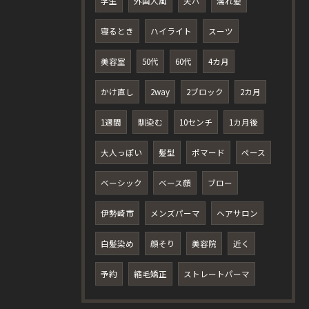
学生
外国人風
天パ
濡れ髪
寝るとき
ハイライト
スーツ
美容室
50代
60代
4カ月
かけ直し
2way
2ブロック
2カ月
1週間
馴染む
10センチ
1カ月後
大人っぽい
髪型
ポマード
ペース
ベーシック
ベース顔
ブロー
伊勢崎市
メンズパーマ
ヘアサロン
白髪染め
顔そり
美容院
近く
予約
縮毛矯正
ストレートパーマ