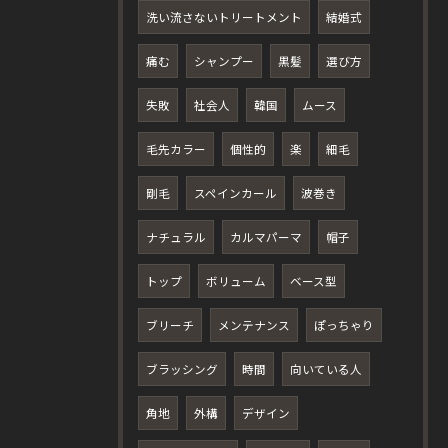
洗い流さないトリートメント
結婚式
痛む
シャンプー
黒髪
選び方
失敗
社会人
韓国
ムース
毛先カラー
個性的
楽
細毛
剛毛
スペインカール
波巻き
ナチュラル
カルマパーマ
帽子
トップ
ボリューム
ベース型
ブリーチ
メンテナンス
ぽっちゃり
ブラッシング
時間
向いている人
角地
外構
デザイン