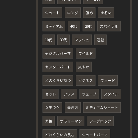
ショート
ロング
強め
ゆるめ
ミディアム
40代
20代
スパイラル
10代
30代
マッシュ
短髪
デジタルパーマ
ワイルド
センターパート
爽やか
どのくらい持つ
ビジネス
フェード
セット
アシメ
ウェーブ
スタイル
女子ウケ
巻き方
ミディアムショート
男性
サラリーマン
ツーブロック
どれくらいの長さ
ショートパーマ