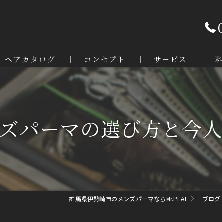
ヘアカタログ
コンセプト
サービス
メンズパーマの種類
メンズパーマの流れ
メンズカット
メンズカラー
ズパーマの選び方と今
トリートメント
メンズアイブロウ
髭のスタイリング
群馬県伊勢崎市のメンズパーマならMr.PLAT
ブログ