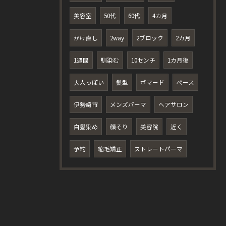
美容室
50代
60代
4カ月
かけ直し
2way
2ブロック
2カ月
1週間
馴染む
10センチ
1カ月後
大人っぽい
髪型
ポマード
ペース
伊勢崎市
メンズパーマ
ヘアサロン
白髪染め
顔そり
美容院
近く
予約
縮毛矯正
ストレートパーマ