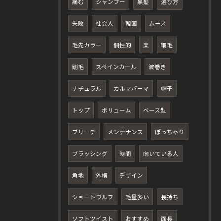
痛む
シャンプー
黒髪
選び方
失敗
社会人
韓国
ムース
毛先カラー
個性的
楽
細毛
剛毛
スペインカール
波巻き
ナチュラル
カルマパーマ
帽子
トップ
ボリューム
ベース型
ブリーチ
メンテナンス
ぽっちゃり
ブラッシング
時間
向いている人
角地
外構
デザイン
ショートウルフ
毛量多い
長持ち
ソフトツイスト
おすすめ
面長