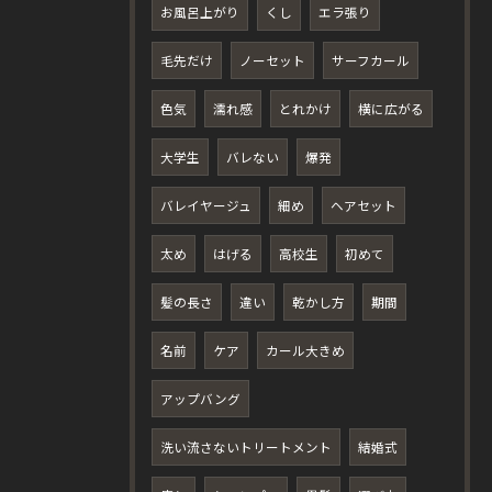
お風呂上がり
くし
エラ張り
毛先だけ
ノーセット
サーフカール
色気
濡れ感
とれかけ
横に広がる
大学生
バレない
爆発
バレイヤージュ
細め
ヘアセット
太め
はげる
高校生
初めて
髪の長さ
違い
乾かし方
期間
名前
ケア
カール大きめ
アップバング
洗い流さないトリートメント
結婚式