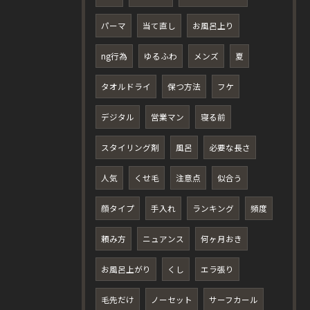
パーマ
当て直し
お風呂上り
ng行為
ゆるふわ
メンズ
夏
タオルドライ
保つ方法
フケ
デジタル
営業マン
寝る前
スタイリング剤
風呂
必要な長さ
人気
くせ毛
注意点
似合う
顔タイプ
手入れ
ランキング
頻度
頼み方
ニュアンス
何ヶ月おき
お風呂上がり
くし
エラ張り
毛先だけ
ノーセット
サーフカール