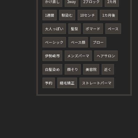
かけ直し
2way
2ブロック
2カ月
1週間
馴染む
10センチ
1カ月後
大人っぽい
髪型
ポマード
ペース
ベーシック
ベース顔
ブロー
伊勢崎市
メンズパーマ
ヘアサロン
白髪染め
顔そり
美容院
近く
予約
縮毛矯正
ストレートパーマ