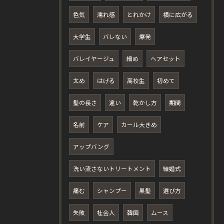
色気
濡れ感
とれかけ
横に広がる
大学生
バレない
爆発
バレイヤージュ
細め
ヘアセット
太め
はげる
高校生
初めて
髪の長さ
違い
乾かし方
期間
名前
ケア
カール大きめ
アップバング
洗い流さないトリートメント
結婚式
痛む
シャンプー
黒髪
選び方
失敗
社会人
韓国
ムース