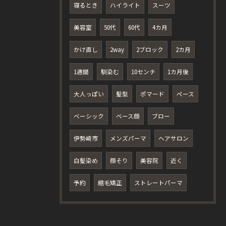
寝るとき
ハイライト
スーツ
美容室
50代
60代
4カ月
かけ直し
2way
2ブロック
2カ月
1週間
馴染む
10センチ
1カ月後
大人っぽい
髪型
ポマード
ペース
ベーシック
ベース顔
ブロー
伊勢崎市
メンズパーマ
ヘアサロン
白髪染め
顔そり
美容院
近く
予約
縮毛矯正
ストレートパーマ