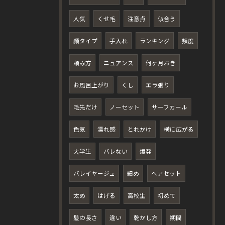
人気
くせ毛
注意点
似合う
顔タイプ
手入れ
ランキング
頻度
頼み方
ニュアンス
何ヶ月おき
お風呂上がり
くし
エラ張り
毛先だけ
ノーセット
サーフカール
色気
濡れ感
とれかけ
横に広がる
大学生
バレない
爆発
バレイヤージュ
細め
ヘアセット
太め
はげる
高校生
初めて
髪の長さ
違い
乾かし方
期間