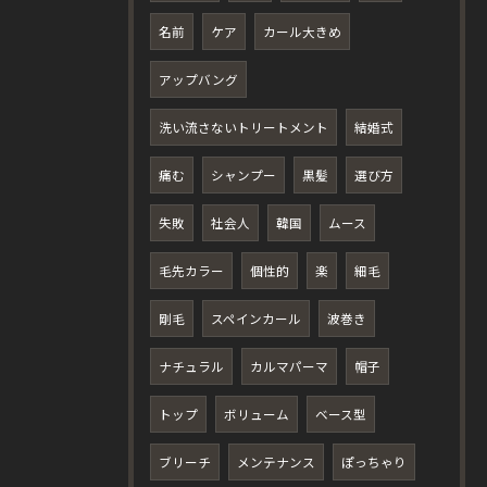
名前
ケア
カール大きめ
アップバング
洗い流さないトリートメント
結婚式
痛む
シャンプー
黒髪
選び方
失敗
社会人
韓国
ムース
毛先カラー
個性的
楽
細毛
剛毛
スペインカール
波巻き
ナチュラル
カルマパーマ
帽子
トップ
ボリューム
ベース型
ブリーチ
メンテナンス
ぽっちゃり