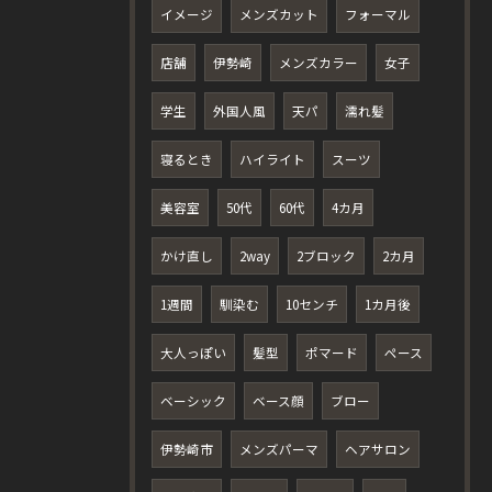
イメージ
メンズカット
フォーマル
店舗
伊勢崎
メンズカラー
女子
学生
外国人風
天パ
濡れ髪
寝るとき
ハイライト
スーツ
美容室
50代
60代
4カ月
かけ直し
2way
2ブロック
2カ月
1週間
馴染む
10センチ
1カ月後
大人っぽい
髪型
ポマード
ペース
ベーシック
ベース顔
ブロー
伊勢崎市
メンズパーマ
ヘアサロン