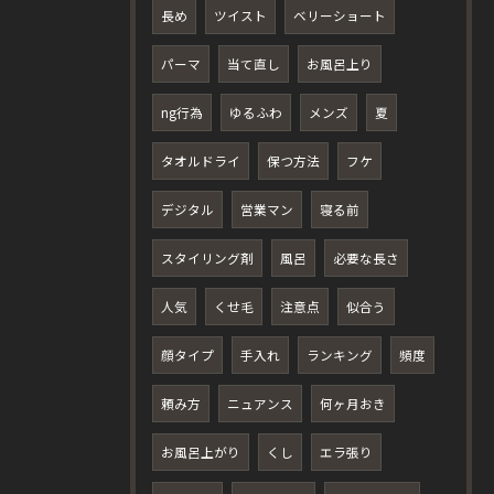
長め
ツイスト
ベリーショート
パーマ
当て直し
お風呂上り
ng行為
ゆるふわ
メンズ
夏
タオルドライ
保つ方法
フケ
デジタル
営業マン
寝る前
スタイリング剤
風呂
必要な長さ
人気
くせ毛
注意点
似合う
顔タイプ
手入れ
ランキング
頻度
頼み方
ニュアンス
何ヶ月おき
お風呂上がり
くし
エラ張り