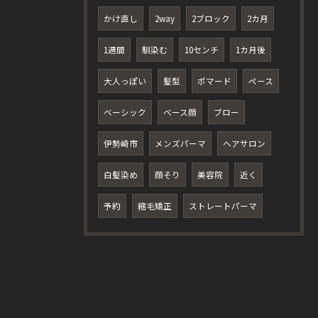
かけ直し
2way
2ブロック
2カ月
1週間
馴染む
10センチ
1カ月後
大人っぽい
髪型
ポマード
ペース
ベーシック
ベース顔
ブロー
伊勢崎市
メンズパーマ
ヘアサロン
白髪染め
顔そり
美容院
近く
予約
縮毛矯正
ストレートパーマ