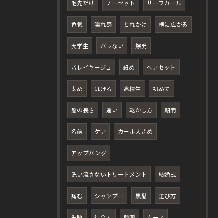
毛先だけ
ノーセット
サーフカール
色気
濡れ感
とれかけ
横に広がる
大学生
バレない
爆発
バレイヤージュ
細め
ヘアセット
太め
はげる
高校生
初めて
髪の長さ
違い
乾かし方
期間
名前
ケア
カール大きめ
アップバング
洗い流さないトリートメント
結婚式
痛む
シャンプー
黒髪
選び方
失敗
社会人
韓国
ムース