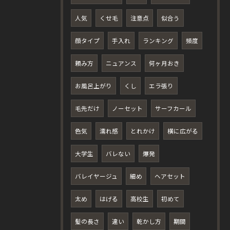
人気
くせ毛
注意点
似合う
顔タイプ
手入れ
ランキング
頻度
頼み方
ニュアンス
何ヶ月おき
お風呂上がり
くし
エラ張り
毛先だけ
ノーセット
サーフカール
色気
濡れ感
とれかけ
横に広がる
大学生
バレない
爆発
バレイヤージュ
細め
ヘアセット
太め
はげる
高校生
初めて
髪の長さ
違い
乾かし方
期間