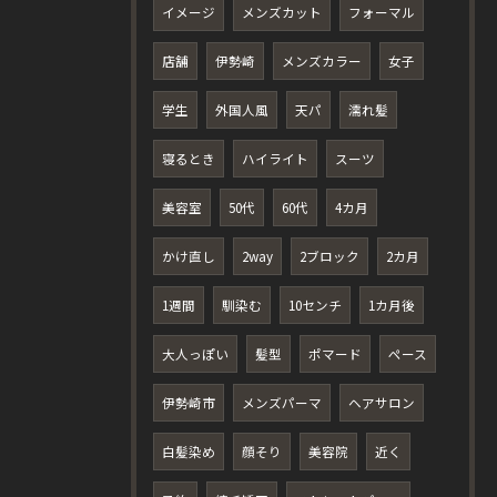
イメージ
メンズカット
フォーマル
店舗
伊勢崎
メンズカラー
女子
学生
外国人風
天パ
濡れ髪
寝るとき
ハイライト
スーツ
美容室
50代
60代
4カ月
かけ直し
2way
2ブロック
2カ月
1週間
馴染む
10センチ
1カ月後
大人っぽい
髪型
ポマード
ペース
伊勢崎市
メンズパーマ
ヘアサロン
白髪染め
顔そり
美容院
近く