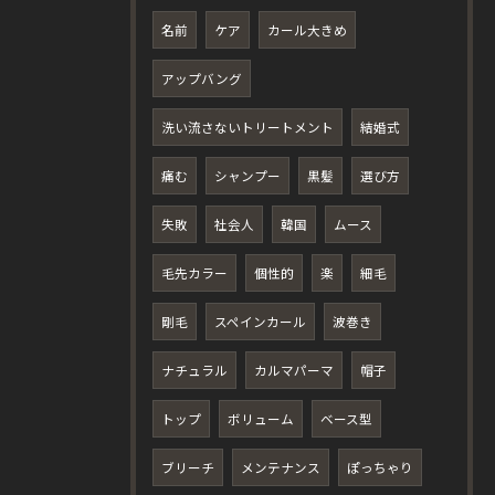
名前
ケア
カール大きめ
アップバング
洗い流さないトリートメント
結婚式
痛む
シャンプー
黒髪
選び方
失敗
社会人
韓国
ムース
毛先カラー
個性的
楽
細毛
剛毛
スペインカール
波巻き
ナチュラル
カルマパーマ
帽子
トップ
ボリューム
ベース型
ブリーチ
メンテナンス
ぽっちゃり