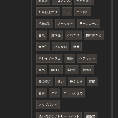
頼み方
ニュアンス
何ヶ月おき
お風呂上がり
くし
エラ張り
毛先だけ
ノーセット
サーフカール
色気
濡れ感
とれかけ
横に広がる
大学生
バレない
爆発
バレイヤージュ
細め
ヘアセット
太め
はげる
高校生
初めて
髪の長さ
違い
乾かし方
期間
名前
ケア
カール大きめ
アップバング
洗い流さないトリートメント
結婚式