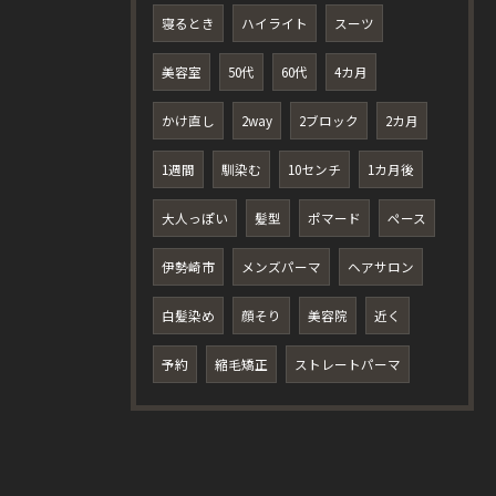
寝るとき
ハイライト
スーツ
美容室
50代
60代
4カ月
かけ直し
2way
2ブロック
2カ月
1週間
馴染む
10センチ
1カ月後
大人っぽい
髪型
ポマード
ペース
伊勢崎市
メンズパーマ
ヘアサロン
白髪染め
顔そり
美容院
近く
予約
縮毛矯正
ストレートパーマ