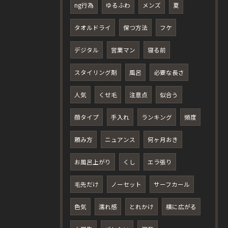
ng行為
ゆるふわ
メンズ
夏
タオルドライ
保つ方法
フケ
デジタル
営業マン
寝る前
スタイリング剤
風呂
必要な長さ
人気
くせ毛
注意点
似合う
顔タイプ
手入れ
ランキング
頻度
頼み方
ニュアンス
何ヶ月おき
お風呂上がり
くし
エラ張り
毛先だけ
ノーセット
サーフカール
色気
濡れ感
とれかけ
横に広がる