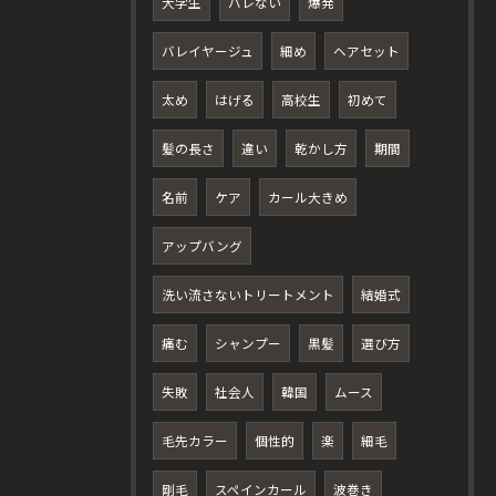
大学生
バレない
爆発
バレイヤージュ
細め
ヘアセット
太め
はげる
高校生
初めて
髪の長さ
違い
乾かし方
期間
名前
ケア
カール大きめ
アップバング
洗い流さないトリートメント
結婚式
痛む
シャンプー
黒髪
選び方
失敗
社会人
韓国
ムース
毛先カラー
個性的
楽
細毛
剛毛
スペインカール
波巻き