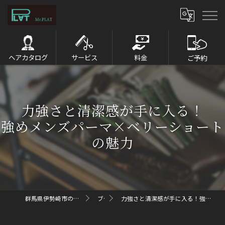
ヘアカタログ
サービス
料金
ご予約
力強さと清潔感が手に入る！
強めメンズパーマ×ベリーショート
の魅力
群馬県伊勢崎市のメンズパーマならMr.PLAT
ブログ
力強さと清潔感が手に入る！強めメンズパーマ×ベリーショートの魅力