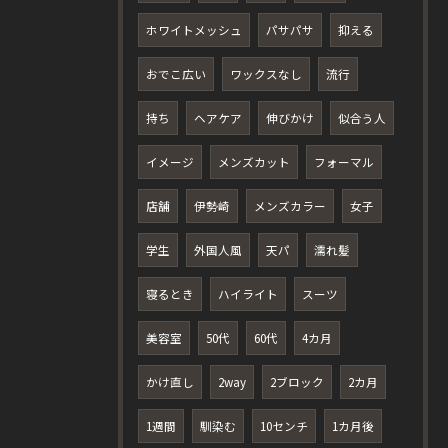
ホワイトメッシュ
パサパサ
抑える
おでこ広い
ワックスなし
流行
持ち
ヘアケア
伸びかけ
似合う人
イメージ
メンズカット
フォーマル
店舗
伊勢崎
メンズカラー
女子
学生
外国人風
天パ
濡れ髪
寝るとき
ハイライト
スーツ
美容室
50代
60代
4カ月
かけ直し
2way
2ブロック
2カ月
1週間
馴染む
10センチ
1カ月後