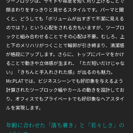
ツーブロックは、サイドや襟足を短く刈り上げることで
写真持参＆信頼できる美容師選びがカギ
顔まわりをすっきりと見せるスタイルです。パーマと聞
スタイリングは「清潔感」が第一
くと、どうしても「ボリュームが出すぎて不潔に見える
まとめ
のでは？」という心配をされる方もいますが、ツーブロ
ックと組み合わせることでその心配は不要。むしろ、上
と下のメリハリがつくことで輪郭が引き締まり、清潔感
が格段にアップします。さらに、トップにパーマをかけ
ることで動きや立体感が生まれ、「ただ短いだけじゃな
い」「きちんと手入れされた感」が出るのも魅力。
Mr.PLATでは、ビジネスシーンでも好印象を与えるよう
計算されたツーブロック幅やカールの動きを設計してお
り、オフィスでもプライベートでも好印象なヘアスタイ
ルを実現します。
年齢に合わせた「落ち着き」と「若々しさ」の