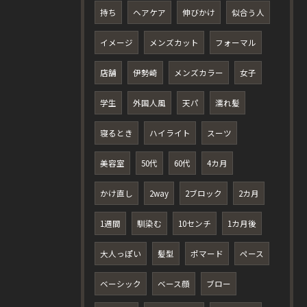
持ち
ヘアケア
伸びかけ
似合う人
イメージ
メンズカット
フォーマル
店舗
伊勢崎
メンズカラー
女子
学生
外国人風
天パ
濡れ髪
寝るとき
ハイライト
スーツ
美容室
50代
60代
4カ月
かけ直し
2way
2ブロック
2カ月
1週間
馴染む
10センチ
1カ月後
大人っぽい
髪型
ポマード
ペース
ベーシック
ベース顔
ブロー