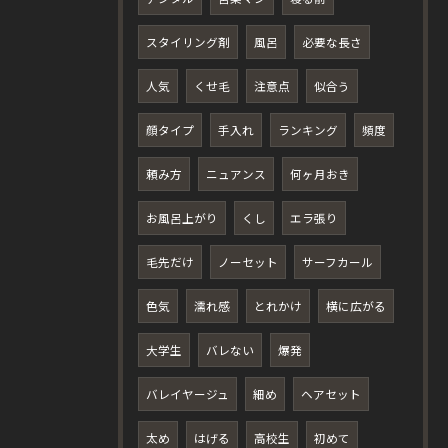
スタイリング剤
風呂
必要な長さ
人気
くせ毛
注意点
似合う
顔タイプ
手入れ
ランキング
頻度
頼み方
ニュアンス
何ヶ月おき
お風呂上がり
くし
エラ張り
毛先だけ
ノーセット
サーフカール
色気
濡れ感
とれかけ
横に広がる
大学生
バレない
爆発
バレイヤージュ
細め
ヘアセット
太め
はげる
高校生
初めて