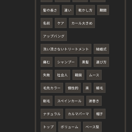
髪の長さ
違い
乾かし方
期間
名前
ケア
カール大きめ
アップバング
洗い流さないトリートメント
結婚式
痛む
シャンプー
黒髪
選び方
失敗
社会人
韓国
ムース
毛先カラー
個性的
楽
細毛
剛毛
スペインカール
波巻き
ナチュラル
カルマパーマ
帽子
トップ
ボリューム
ベース型