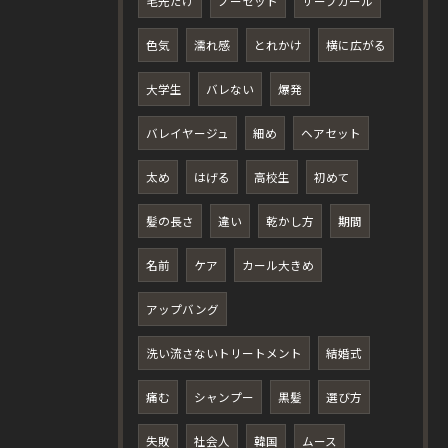
毛先だけ
ノーセット
サーフカール
色気
濡れ感
とれかけ
横に広がる
大学生
バレない
爆発
バレイヤージュ
細め
ヘアセット
太め
はげる
高校生
初めて
髪の長さ
違い
乾かし方
期間
名前
ケア
カール大きめ
アップバング
洗い流さないトリートメント
結婚式
痛む
シャンプー
黒髪
選び方
失敗
社会人
韓国
ムース