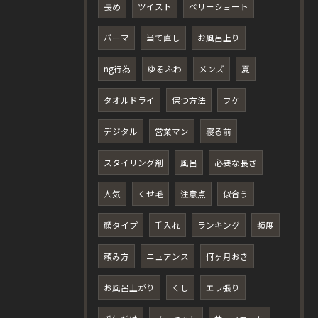
長め
ツイスト
ベリーショート
パーマ
当て直し
お風呂上り
ng行為
ゆるふわ
メンズ
夏
タオルドライ
保つ方法
フケ
デジタル
営業マン
寝る前
スタイリング剤
風呂
必要な長さ
人気
くせ毛
注意点
似合う
顔タイプ
手入れ
ランキング
頻度
頼み方
ニュアンス
何ヶ月おき
お風呂上がり
くし
エラ張り