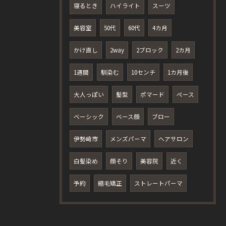
寝るとき
ハイライト
スーツ
美容室
50代
60代
4カ月
かけ直し
2way
2ブロック
2カ月
1週間
馴染む
10センチ
1カ月後
大人っぽい
髪型
ポマード
ペース
ベーシック
ベース顔
ブロー
伊勢崎市
メンズパーマ
ヘアサロン
白髪染め
顔そり
美容院
近く
予約
縮毛矯正
ストレートパーマ