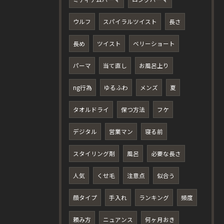
ウルフ
スパイラルツイスト
長さ
長め
ツイスト
ベリーショート
パーマ
当て直し
お風呂上り
ng行為
ゆるふわ
メンズ
夏
タオルドライ
保つ方法
フケ
デジタル
営業マン
寝る前
スタイリング剤
風呂
必要な長さ
人気
くせ毛
注意点
似合う
顔タイプ
手入れ
ランキング
頻度
頼み方
ニュアンス
何ヶ月おき