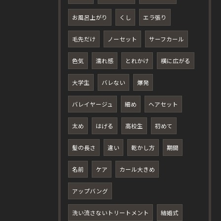
お風呂上がり
くし
エラ張り
毛先だけ
ノーセット
サーフカール
色気
濡れ感
とれかけ
横に広がる
大学生
バレない
爆発
バレイヤージュ
細め
ヘアセット
太め
はげる
高校生
初めて
髪の長さ
違い
乾かし方
期間
名前
ケア
カール大きめ
アップバング
洗い流さないトリートメント
結婚式