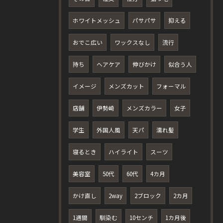
ホワイトメッシュ
パサパサ
抑える
おでこ広い
ワックスなし
流行
持ち
ヘアケア
伸びかけ
似合う人
イメージ
メンズカット
フォーマル
店舗
伊勢崎
メンズカラー
女子
学生
外国人風
天パ
濡れ髪
寝るとき
ハイライト
スーツ
美容室
50代
60代
4カ月
かけ直し
2way
2ブロック
2カ月
1週間
馴染む
10センチ
1カ月後