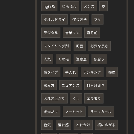
ng行為
ゆるふわ
メンズ
夏
タオルドライ
保つ方法
フケ
デジタル
営業マン
寝る前
スタイリング剤
風呂
必要な長さ
人気
くせ毛
注意点
似合う
顔タイプ
手入れ
ランキング
頻度
頼み方
ニュアンス
何ヶ月おき
お風呂上がり
くし
エラ張り
毛先だけ
ノーセット
サーフカール
色気
濡れ感
とれかけ
横に広がる