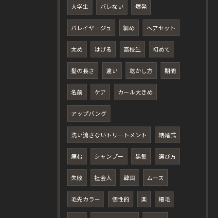
大学生
バレない
爆発
バレイヤージュ
細め
ヘアセット
太め
はげる
高校生
初めて
髪の長さ
違い
乾かし方
期間
名前
ケア
カール大きめ
アップバング
洗い流さないトリートメント
結婚式
痛む
シャンプー
黒髪
選び方
失敗
社会人
韓国
ムース
毛先カラー
個性的
楽
細毛