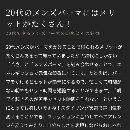
20代メンズに人気なパーマの種類
20代のメンズパーマにはメリ
おしゃれ上級者向けのスパイラルパーマ
ットがたくさん！
柔らかく好印象なニュアンスパーマ
20代でやるメンズパーマの印象とその魅力
ワイルドにキメたい人向けのツイストパー
マ
20代メンズがパーマをかけることで得られるメリットが
たくさんあるって知っていましたか？20代にしかない
初めてでも安心なナチュラルウェーブ
「若さ」と「メンズパーマ」を組み合わせることで、エ
20代の鉄板人気！センターパート×パーマ
ネルギッシュで元気な印象になります。たとえば、パー
失敗しないパーマオーダー術
マをかけるとセットが簡単になるので、忙しくて時間が
「ゆるめ」「強め」は写真で共有を
ない朝でもセット時間を短縮することができます。「朝
髪質・長さに合わせて相談しよう
早く起きるのが苦手でセット時間を作れない」という方
20代に合うパーマの「雰囲気」を伝えるコ
にとっても嬉しいですね！スタイリング次第で雰囲気を
ツ
変えることができ、ファッションに合わせてヘアアレン
20代パーマ男子のスタイリングQ＆A
ジを変えてみたり、自分らしさを表現しながらおしゃれ