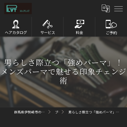
ヘアカタログ
サービス
料金
ご予約
男らしさ際立つ「強めパーマ」！
メンズパーマで魅せる印象チェンジ
術
群馬県伊勢崎市のメンズパーマならMr.PLAT
ブログ
男らしさ際立つ「強めパーマ」！メンズパーマで魅せる印象チェンジ術