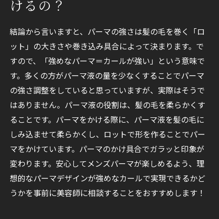
けるの？
ピンパーマ・針金パーマなど特殊系
強めパーマが似合う人・似合わない人の特徴
結論から言いますと、パーマの強さは髪の毛を巻く「ロ
似合いやすい顔型･髪質･ライフスタイル
ット」の大きさや巻き込み具合によって決まります。で
すので、「強めなパーマ＝カールが強い」という意味で
注意が必要な人の特徴
す。多くの方がパーマ液の量を少なくすることでパーマ
強めなメンズパーマのメリット
の強さ調整をしていると思っていますが、実際はそうで
強めなメンズパーマのデメリット
はありません。パーマ液の役割は、髪の毛を柔らかくす
強めパーマの注意点とお手入れ方法
ることです。パーマをかける際に、パーマ液を髪の毛に
髪や頭皮へのダメージリスク
しみ込ませて柔らかくし、ロットで形を作ることでパー
長持ちさせるためのポイント
マをかけています。パーマのかけ具合でガラッと印象が
スタイリング剤とセットのコツ
変わります。安心してメンズパーマが楽しめるよう、理
おすすめのスタイリング剤
想的なパーマデザインが強めなカールで実現できるかど
うかを事前に美容師に相談することをおすすめします！
朝のセット時間と手順の目安
美容室での頼み方と失敗しないコツ