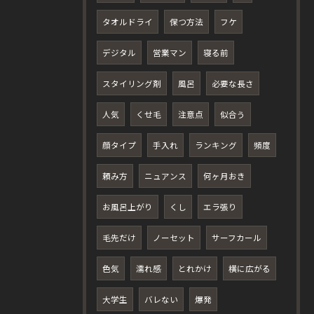
タオルドライ
保つ方法
フケ
デジタル
営業マン
寝る前
スタイリング剤
風呂
必要な長さ
人気
くせ毛
注意点
似合う
顔タイプ
手入れ
ランキング
頻度
頼み方
ニュアンス
何ヶ月おき
お風呂上がり
くし
エラ張り
毛先だけ
ノーセット
サーフカール
色気
濡れ感
とれかけ
横に広がる
大学生
バレない
爆発