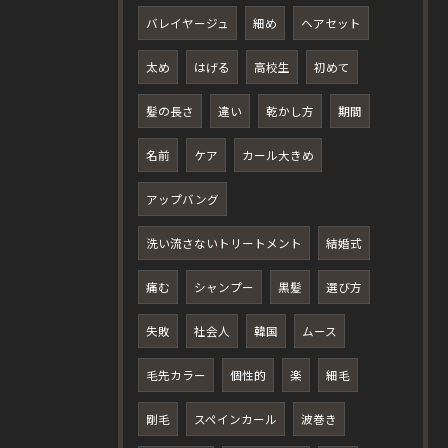
バレイヤージュ
細め
ヘアセット
太め
はげる
高校生
初めて
髪の長さ
違い
乾かし方
期間
名前
ケア
カール大きめ
アップバング
洗い流さないトリートメント
結婚式
痛む
シャンプー
黒髪
選び方
失敗
社会人
韓国
ムース
毛先カラー
個性的
楽
細毛
剛毛
スペインカール
波巻き