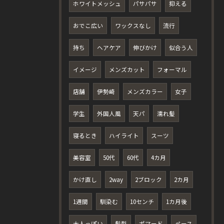
ホワイトメッシュ
パサパサ
抑える
おでこ広い
ワックスなし
流行
持ち
ヘアケア
伸びかけ
似合う人
イメージ
メンズカット
フォーマル
店舗
伊勢崎
メンズカラー
女子
学生
外国人風
天パ
濡れ髪
寝るとき
ハイライト
スーツ
美容室
50代
60代
4カ月
かけ直し
2way
2ブロック
2カ月
1週間
馴染む
10センチ
1カ月後
大人っぽい
髪型
ポマード
ペース